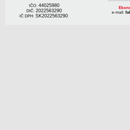
44025980
IČO:
Ekono
2022563290
DIČ:
e-
mail:
fa
SK2022563290
IČ DPH: