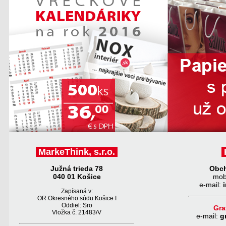
MarkeThink, s.r.o.
Južná trieda 78
Obch
040 01 Košice
mob
e-mail:
Zapísaná v:
OR Okresného súdu Košice I
Oddiel: Sro
Gra
Vložka č. 21483/V
e-
mail:
g