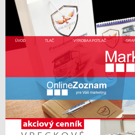
ÚVOD
TLAČ
VÝROBA A POTLAČ
GRAF